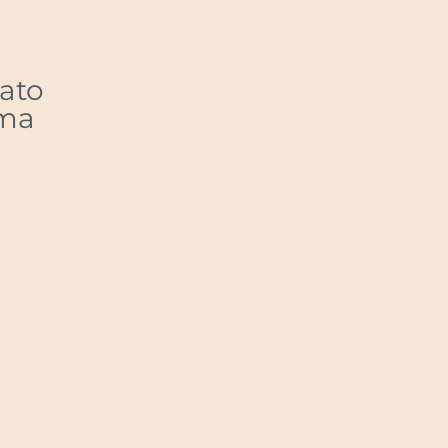
ato
uma