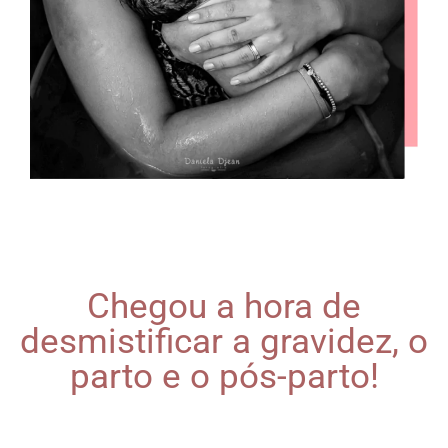
Chegou a hora de
desmistificar a gravidez, o
parto e o pós-parto!