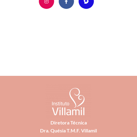
Diretora Técnica
Dra. Quésia T.M.F. Villamil