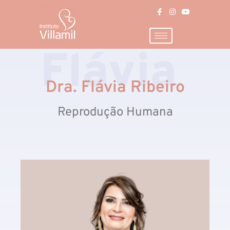
Flávia
Dra. Flávia Ribeiro
Reprodução Humana