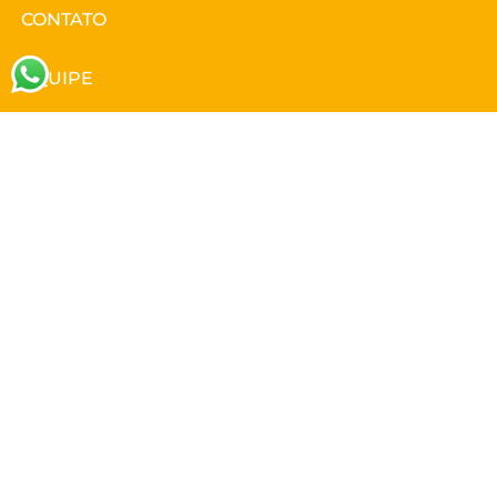
CONTATO
EQUIPE
Buscar no Site
contato@institutovillamil.com.br
Copyright ©2022. Instituto Villamil
Atualizado com ♥ por Anderson Satori