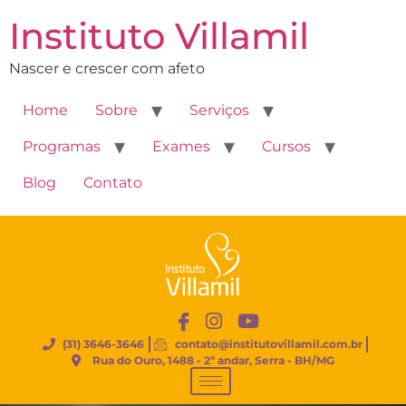
Instituto Villamil
Nascer e crescer com afeto
Home
Sobre
Serviços
Programas
Exames
Cursos
Blog
Contato
(31) 3646-3646
contato@institutovillamil.com.br
Rua do Ouro, 1488 - 2º andar, Serra - BH/MG