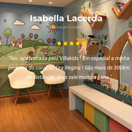
Isabella Lacerda
avaliação Google
"Sou apaixonada pelo Villakids ! Em especial a minha
pediatra do coração Dra Regina ! São mais de 300km
de distância , mas vale muito a pena."