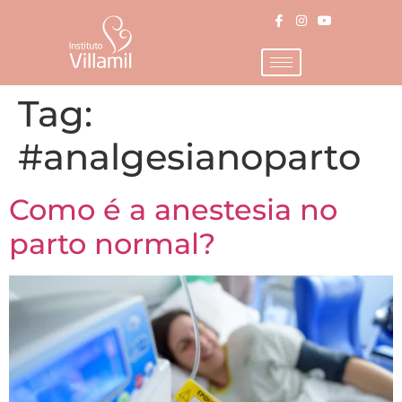
Tag:
#analgesianoparto
Como é a anestesia no
parto normal?