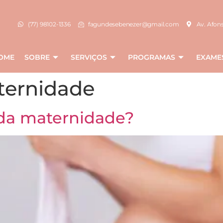
(77) 98102-1336
fagundesebenezer@gmail.com
Av. Afons
OME
SOBRE
SERVIÇOS
PROGRAMAS
EXAME
ternidade
 da maternidade?