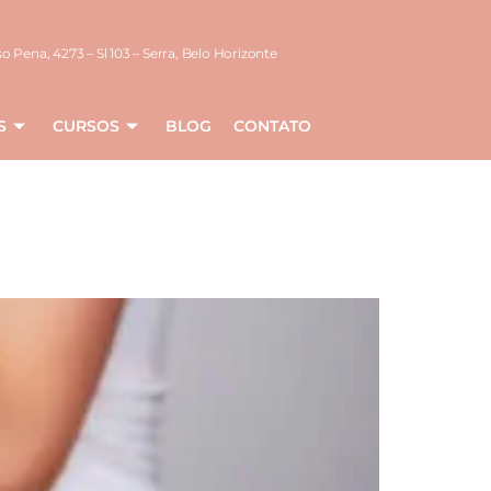
o Pena, 4273 – Sl 103 – Serra, Belo Horizonte
S
CURSOS
BLOG
CONTATO