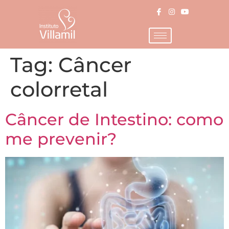
Tag:
Câncer
colorretal
Câncer de Intestino: como
me prevenir?