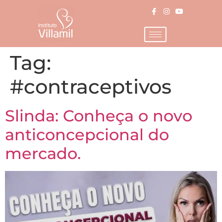
Tag:
#contraceptivos
Slinda: Conheça o novo
anticoncepcional do
mercado.