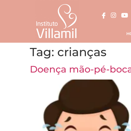
H
Tag:
crianças
Doença mão-pé-boca: 