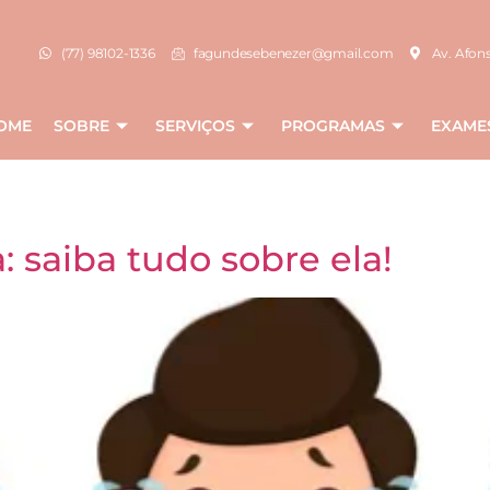
(77) 98102-1336
fagundesebenezer@gmail.com
Av. Afons
OME
SOBRE
SERVIÇOS
PROGRAMAS
EXAME
saiba tudo sobre ela!