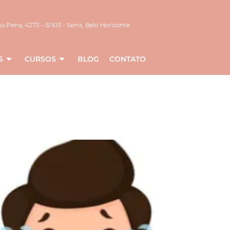
o Pena, 4273 – Sl 103 – Serra, Belo Horizonte
S
CURSOS
BLOG
CONTATO