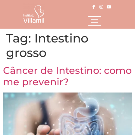
Tag:
Intestino
grosso
Câncer de Intestino: como
me prevenir?