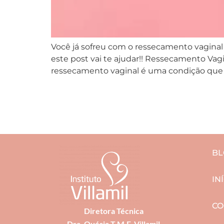
Você já sofreu com o ressecamento vaginal o
este post vai te ajudar!! Ressecamento Va
ressecamento vaginal é uma condição que a
BL
IN
CO
Diretora Técnica
Dra. Quésia T.M.F. Villamil