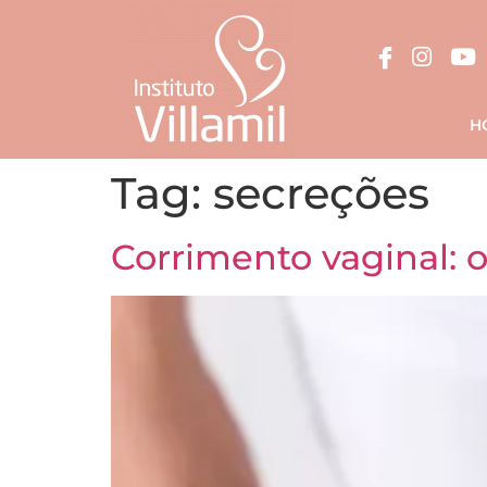
H
Tag:
secreções
Corrimento vaginal: 