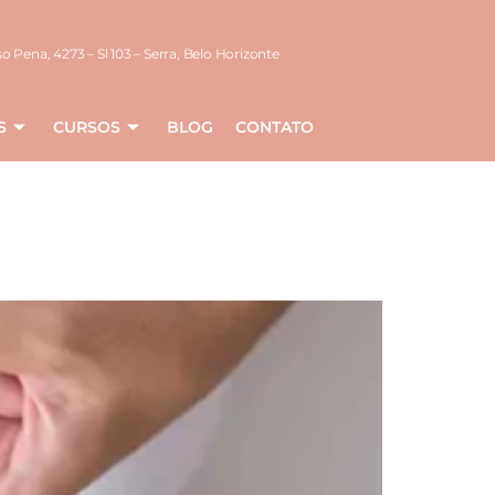
o Pena, 4273 – Sl 103 – Serra, Belo Horizonte
S
CURSOS
BLOG
CONTATO