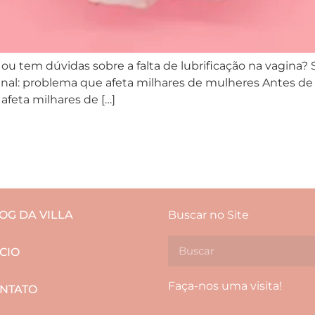
u tem dúvidas sobre a falta de lubrificação na vagina? 
ginal: problema que afeta milhares de mulheres Antes d
feta milhares de […]
OG DA VILLA
Buscar no Site
ÍCIO
Faça-nos uma visita!
NTATO