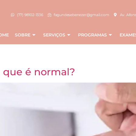
(77) 98102-1336
fagundesebenezer@gmail.com
Av. Afons
OME
SOBRE
SERVIÇOS
PROGRAMAS
EXAME
o que é normal?