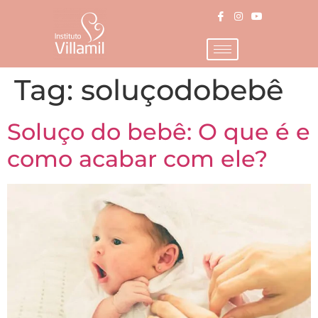
Tag:
soluçodobebê
Soluço do bebê: O que é e
como acabar com ele?