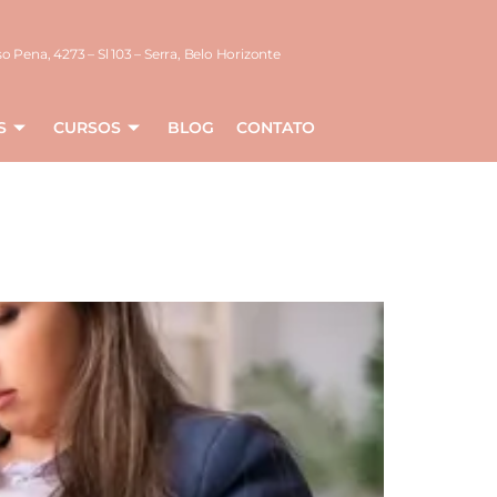
o Pena, 4273 – Sl 103 – Serra, Belo Horizonte
S
CURSOS
BLOG
CONTATO