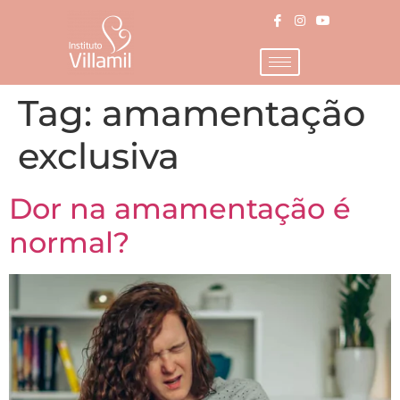
Tag:
amamentação
exclusiva
Dor na amamentação é
normal?