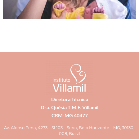
Diretora Técnica
Dra. Quésia T.M.F. Villamil
CRM-MG 40477
Av. Afonso Pena, 4273 – Sl 103 – Serra, Belo Horizonte – MG, 30130-
008, Brasil