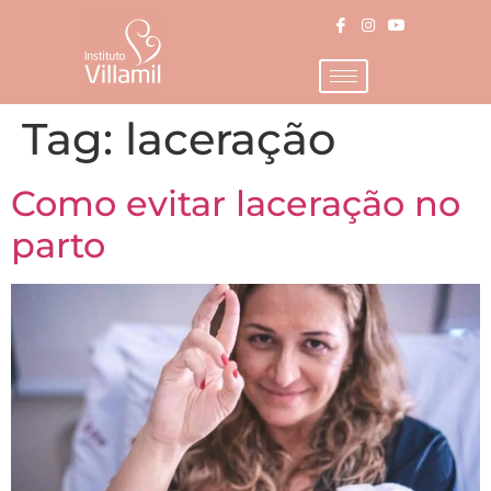
Tag:
laceração
Como evitar laceração no
parto