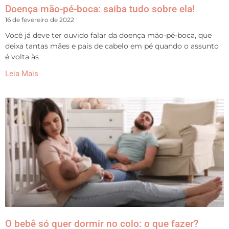
Doença mão-pé-boca: saiba tudo sobre ela!
16 de fevereiro de 2022
Você já deve ter ouvido falar da doença mão-pé-boca, que
deixa tantas mães e pais de cabelo em pé quando o assunto
é volta às
Leia Mais
O bebê só quer dormir no colo: o que fazer?