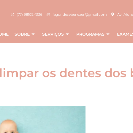
(77) 98102-1336
fagundesebenezer@gmail.com
Av. Afons
OME
SOBRE
SERVIÇOS
PROGRAMAS
EXAME
impar os dentes dos