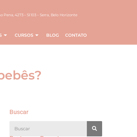
o Pena, 4273 – Sl 103 – Serra, Belo Horizonte
S
CURSOS
BLOG
CONTATO
 bebês?
Buscar