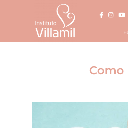
H
Como l