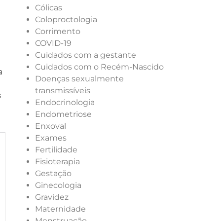
Cólicas
Coloproctologia
Corrimento
COVID-19
Cuidados com a gestante
Cuidados com o Recém-Nascido
a
Doenças sexualmente
transmissíveis
s
Endocrinologia
Endometriose
Enxoval
Exames
Fertilidade
Fisioterapia
Gestação
Ginecologia
Gravidez
Maternidade
Menstruação