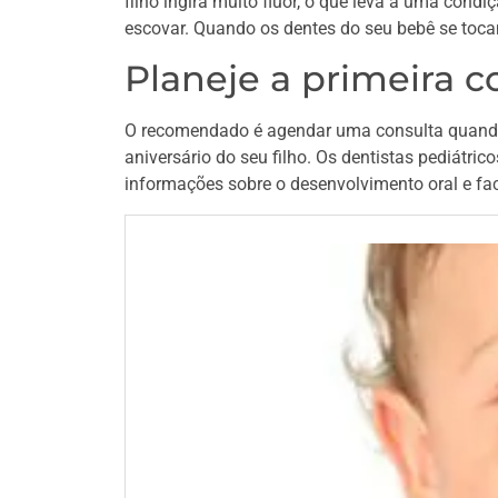
filho ingira muito flúor, o que leva a uma cond
escovar. Quando os dentes do seu bebê se tocam
Planeje a primeira c
O recomendado é agendar uma consulta quando 
aniversário do seu filho. Os dentistas pediátri
informações sobre o desenvolvimento oral e fa