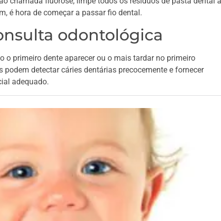
ição chamada fluorose, limpe todos os resíduos de pasta dental 
, é hora de começar a passar fio dental.
onsulta odontológica
o primeiro dente aparecer ou o mais tardar no primeiro
cos podem detectar cáries dentárias precocemente e fornecer
cial adequado.