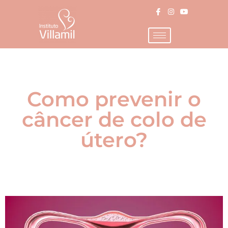
Como prevenir o
câncer de colo de
útero?