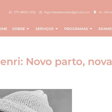
(77) 98102-1336
fagundesebenezer@gmail.com
Av. Afons
OME
SOBRE
SERVIÇOS
PROGRAMAS
EXAME
enri: Novo parto, nova