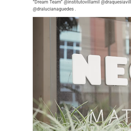
“Dream Team” @institutovillamil @draquesiavil
@dralucianaguedes .
Tocador
de
vídeo