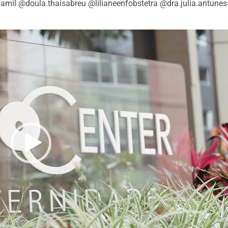
lamil @doula.thaisabreu @lilianeenfobstetra @dra.julia.antunes