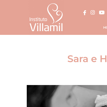
H
Sara e H