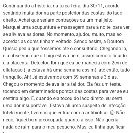
Continuando a história, na terça-feira, dia 30/11, acordei
sentindo muita dor na parte posterior das costas, do lado
direito. Achei que seriam contrações ou um mal jeito.
Marquei uma acupuntura e massagem para a noite, para ver
se aliviava as dores. No momento, ajudou muito, mas ao
acordar, as dores tinham voltado. Sendo assim, a Doutora
Quésia pediu que fossemos até o consultório. Chegando lá,
ela observou que o Luigi estava bem, assim como o líquido
e a placenta. Detectou tbm que eu permanecia com 2cm de
dilatação ( já estava há uma semana assim), até então, tudo
tranquilo. Ah! Já estávamos com 39 semanas e 3 dias.
Chegou o momento de avaliar a tal dor. Ela fez um teste,
tocando em determinados pontos das costas para ver se eu
sentiria algo. E, quando ela tocou do lado direito, eu senti
uma dor insuportável. Estava ali uma suspeita de infecção.
Infelizmente, tivemos que entrar com o antibiótico. 😔 Não
nego, fiquei bem preocupada quanto a isso. Não queria
nada de ruim para o meu pequeno. Mas, eu tinha que ficar