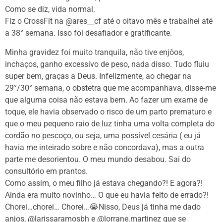
Como se diz, vida normal.
Fiz o CrossFit na @ares__cf até o oitavo mês e trabalhei até
a 38° semana. Isso foi desafiador e gratificante.
Minha gravidez foi muito tranquila, não tive enjôos,
inchaços, ganho excessivo de peso, nada disso. Tudo fluiu
super bem, graças a Deus. Infelizmente, ao chegar na
29°/30° semana, o obstetra que me acompanhava, disse-me
que alguma coisa não estava bem. Ao fazer um exame de
toque, ele havia observado o risco de um parto prematuro e
que o meu pequeno raio de luz tinha uma volta completa do
cordão no pescoço, ou seja, uma possível cesária ( eu já
havia me inteirado sobre e não concordava), mas a outra
parte me desorientou. O meu mundo desabou. Sai do
consultório em prantos.
Como assim, o meu filho já estava chegando?! E agora?!
Ainda era muito novinho… O que eu havia feito de errado?!
Chorei…chorei… Chorei…😭Nisso, Deus já tinha me dado
anjos, @larissaramosbh e @lorrane.martinez que se