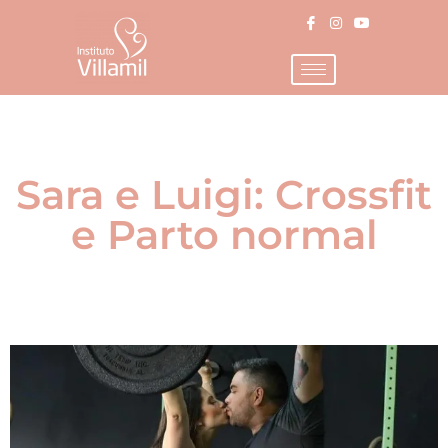
Sara e Luigi: Crossfit
e Parto normal