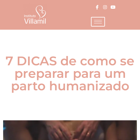
7 DICAS de como se
preparar para um
parto humanizado