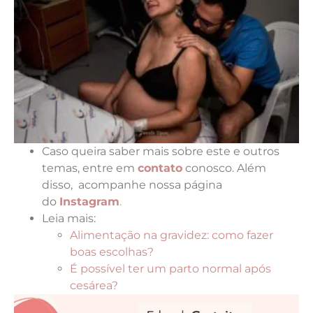
Caso queira saber mais sobre este e outros
temas, entre em
contato
conosco. Além
disso, acompanhe nossa página
do
Instagram
.
Leia mais:
Alimentação na gravidez: como fazer
boas escolhas?
É possível ter um parto normal após
cesárea?