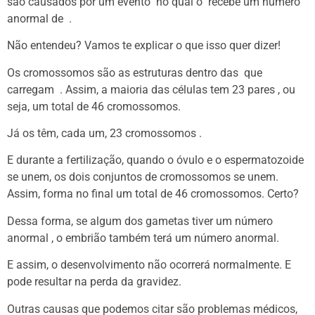
são causados ​​por um evento no qual o
recebe um número
anormal de
.
Não entendeu? Vamos te explicar o que isso quer dizer!
Os cromossomos são as estruturas dentro das
que
carregam
. Assim, a maioria das células tem 23 pares , ou
seja, um total de 46 cromossomos.
Já os
têm, cada um, 23 cromossomos .
E durante a fertilização, quando o óvulo e o espermatozoide
se unem, os dois conjuntos de cromossomos se unem.
Assim, forma no final um total de 46 cromossomos. Certo?
Dessa forma, se algum dos gametas tiver um número
anormal , o embrião também terá um número anormal.
E assim, o desenvolvimento não ocorrerá normalmente. E
pode resultar na perda da gravidez.
Outras causas que podemos citar são
problemas médicos,