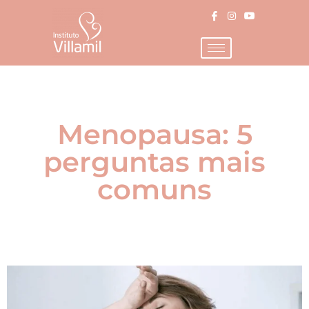
Menopausa: 5
perguntas mais
comuns