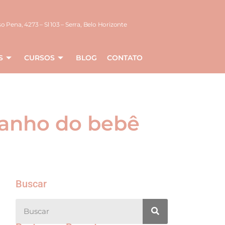
o Pena, 4273 – Sl 103 – Serra, Belo Horizonte
S
CURSOS
BLOG
CONTATO
 banho do bebê
Buscar