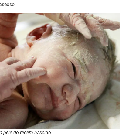
caseoso.
da pele do recém nascido.