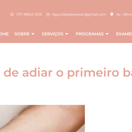
(77) 98102-1336
fagundesebenezer@gmail.com
Av. Afons
OME
SOBRE
SERVIÇOS
PROGRAMAS
EXAME
 de adiar o primeiro