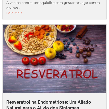
A vacina contra bronquiolite para gestantes age contra
o vírus...
Leia Mais
Resveratrol na Endometriose: Um Aliado
Natural para o Alívio dos Sintomas