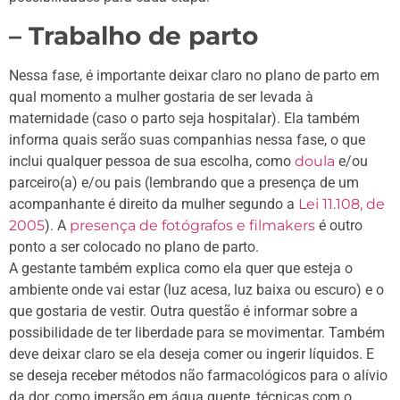
– Trabalho de parto
Nessa fase, é importante deixar claro no plano de parto em
qual momento a mulher gostaria de ser levada à
maternidade (caso o parto seja hospitalar). Ela também
informa quais serão suas companhias nessa fase, o que
inclui qualquer pessoa de sua escolha, como
doula
e/ou
parceiro(a) e/ou pais (lembrando que a presença de um
acompanhante é direito da mulher segundo a
Lei 11.108, de
2005
). A
presença de fotógrafos e filmakers
é outro
ponto a ser colocado no plano de parto.
A gestante também explica como ela quer que esteja o
ambiente onde vai estar (luz acesa, luz baixa ou escuro) e o
que gostaria de vestir. Outra questão é informar sobre a
possibilidade de ter liberdade para se movimentar. Também
deve deixar claro se ela deseja comer ou ingerir líquidos. E
se deseja receber métodos não farmacológicos para o alívio
da dor, como imersão em água quente, técnicas com o