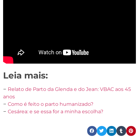
Leia mais:
–
Relato de Parto da Glenda e do Jean: VBAC aos 45
anos
–
Como é feito o parto humanizado?
–
Cesárea: e se essa for a minha escolha?