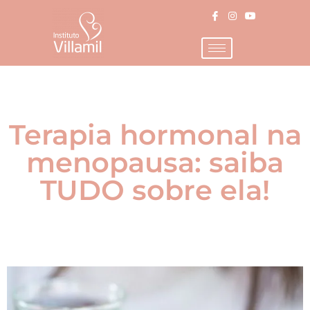
Terapia hormonal na
menopausa: saiba
TUDO sobre ela!